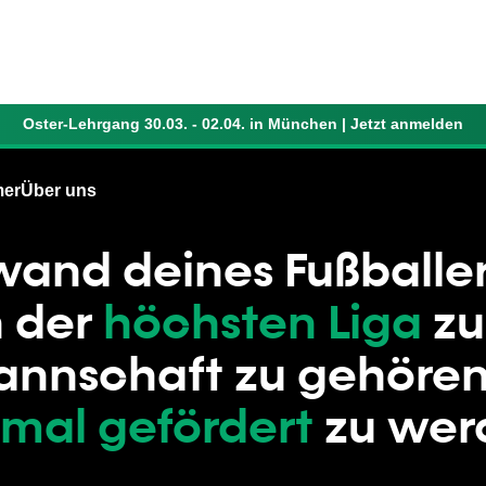
Oster-Lehrgang 30.03. - 02.04. in München |
Jetzt anmelden
mer
Über uns
FÜR ELTERN VON EHRGEIZIGEN FUSSBALLERN
and deines Fußballer
n der
höchsten Liga
zu
annschaft
zu gehören
mal gefördert
zu wer