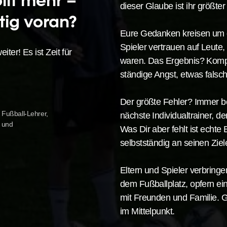
ollt mehr –
dieser Glaube ist ihr größter 
tig voran?
Eure Gedanken kreisen um 
Spieler vertrauen auf Leute
ter! Es ist Zeit für
waren. Das Ergebnis? Kompl
ständige Angst, etwas falsc
Der größte Fehler? Immer b
 Fußball-Lehrer,
nächste Individualtrainer, d
 und
Was Dir aber fehlt ist echt
selbstständig an seinen Ziele
Eltern und Spieler verbrin
dem Fußballplatz, opfern ein
mit Freunden und Familie. 
im Mittelpunkt.