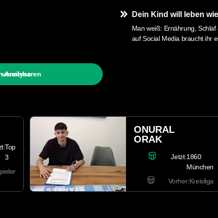
Dein Kind will leben wie
Man weiß: Ernährung, Schlaf &
auf Social Media braucht ihr 
en Analyse
 vereinbaren
NIKLAS
PFEIFFER
0
Jetzt:
U17
chen
Bundesliga
isliga
Vorher:
Bezirksoberliga