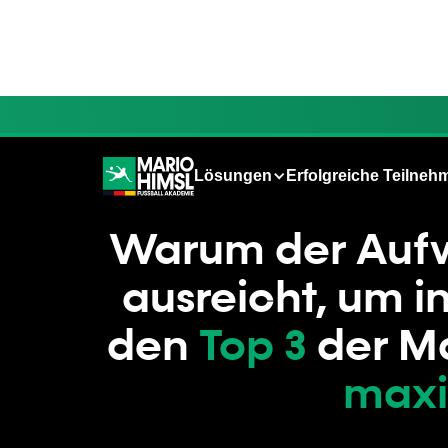
Lösungen
Erfolgreiche Teilneh
Warum der Aufw
ausreicht, um i
den
Top 3
der M
maxi