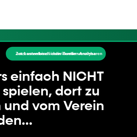
Zur kostenlosen individuellen Analyse
Jetzt unverbindlichen Termin vereinbaren
s einfach NICHT
 spielen,
dort zu
 und vom Verein
den…